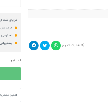
مزایای شما از
خرید سریع
دسترسی ه
پشتیبانی
اشتراک گذاری
1 در انبار
پیکسل طرح The Last Of Us کد 02
امتیاز مشتریا