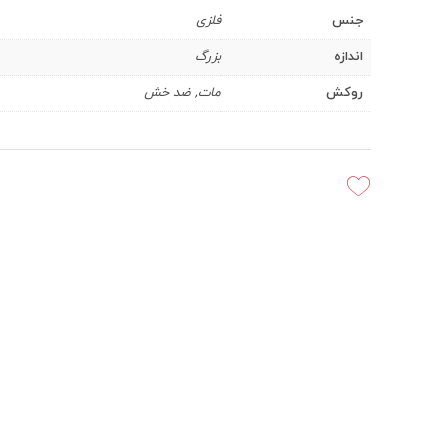
جنس
فلزی
اندازه
بزرگ
روکش
مات, ضد خش