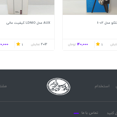
و مدل t-02
AUX مدل LDNIO کیفیت عالی
60,000
2012
140,000
ایش
تومان
نمایش
1
1
استخدام
مشتر
تماس با ما
 کنید