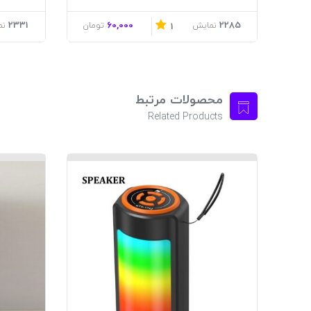
2331
60,000
2285
نمایش
تومان
نم
1
محصولات مرتبط
Related Products