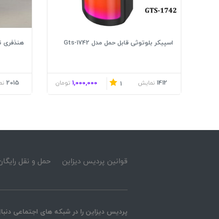
اسپیکر بلوتوثی قابل حمل مدل Gts-1742
هنذفری تلک
2015
1,000,000
1412
نمایش
تومان
نم
1
قوانین پردیس دیزاین
حمل و نقل رایگان
پردیس دیزاین را در شبکه های اجتماعی دنبال