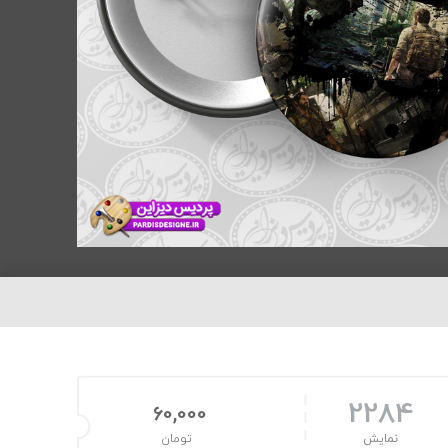
2284
60,000
نمایش
تومان