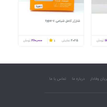
شارژر کامل شیامی type-c
260,000
2025
1
تومان
نمایش
تومان
1
یان وفادار
درباره ما
تماس با ما