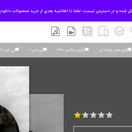
 شده و در دسترس نیست، لطفا تا اطلاعیه بعدی از خرید محصولات دانلودی
زشی
لایه باز
اسکریپت
والپیپر
افتر افکتس
موسیقی و صدا
بازی های رایانه ای
ایکس باکس 360
پی اس 1
پی اس 2