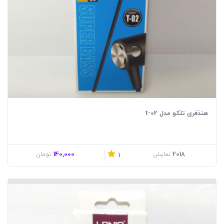
هنذفری تلکو مدل t-02
140,000
2018
نمایش
تومان
1