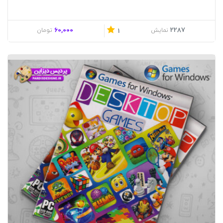
60,000
2287
نمایش
تومان
1