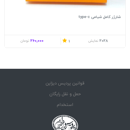
شارژر کامل شیامی type-c
260,000
2028
نمایش
تومان
1
قوانین پردیس دیزاین
حمل و نقل رایگان
استخدام