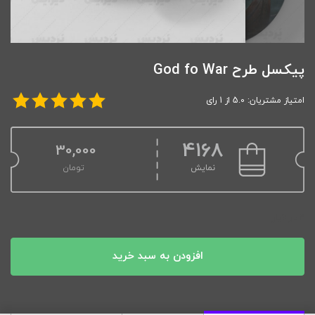
پیکسل طرح God fo War
امتیاز مشتریان: 5.0 از 1 رای
4168
30,000
نمایش
تومان
2 در انبار
افزودن به سبد خرید