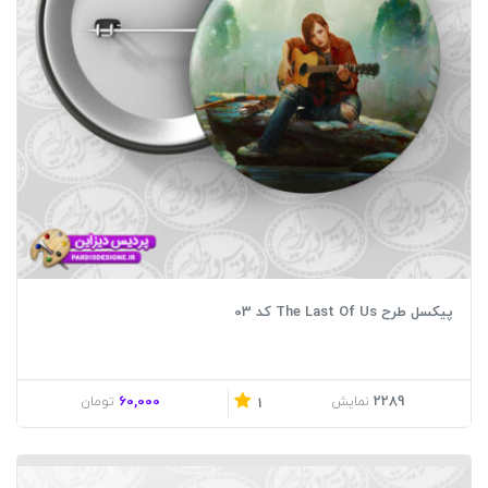
پیکسل طرح The Last Of Us کد 03
60,000
2289
نمایش
تومان
1