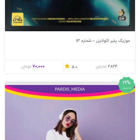
موزیک پلیر اکولایزر – شماره 13
70,000
2824
نمایش
تومان
5.0
19%
تخفیف