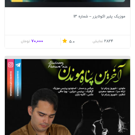
موزیک پلیر اکولایزر – شماره 13
70,000
2824
نمایش
تومان
5.0