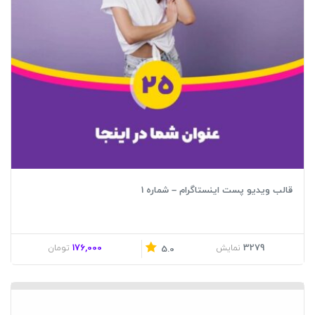
قالب ویدیو پست اینستاگرام – شماره 1
176,000
3279
نمایش
تومان
5.0