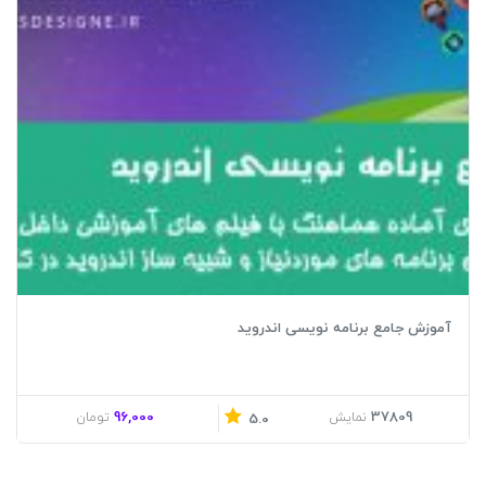
آموزش جامع برنامه نویسی اندروید
96,000
37809
نمایش
تومان
5.0