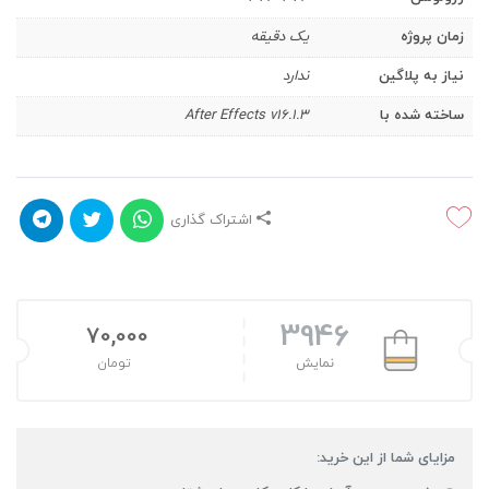
زمان پروژه
یک دقیقه
نیاز به پلاگین
ندارد
ساخته شده با
After Effects v16.1.3
اشتراک گذاری
3946
70,000
نمایش
تومان
مزایای شما از این خرید: