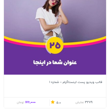
قالب ویدیو پست اینستاگرام – شماره 1
176,000
3279
نمایش
تومان
5.0