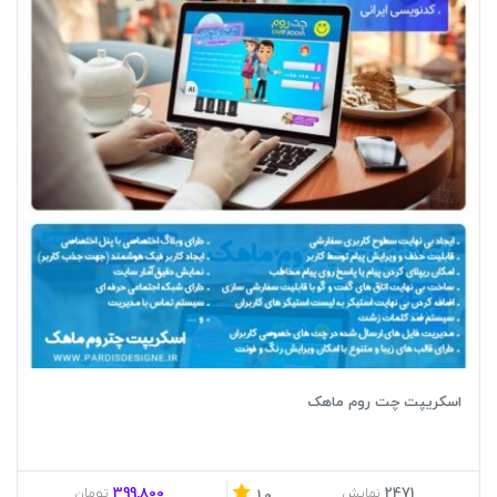
موزیک پلیر اکولایزر در افترافکت
موزیک پلیر اکولایزر کامپیوتر
موزیک پلیر اکولایزر نکس وان موزیک
اسکریپت چت روم ماهک
399,800
2471
نمایش
تومان
1.0