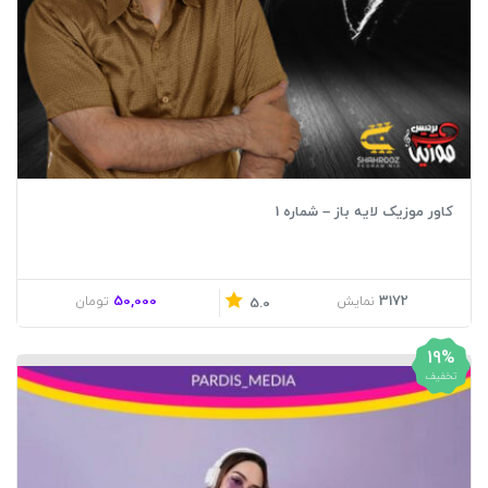
کاور موزیک لایه باز – شماره 1
50,000
3172
نمایش
تومان
5.0
19%
تخفیف