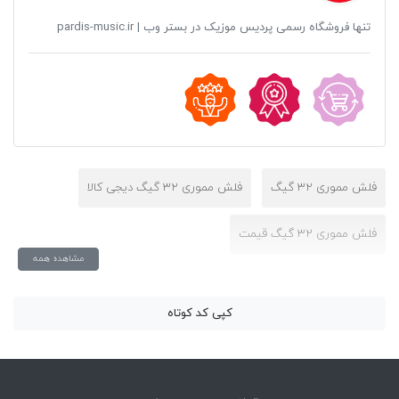
تنها فروشگاه رسمی پردیس موزیک در بستر وب | pardis-music.ir
فلش مموری 32 گیگ
فلش مموری 32 گیگ دیجی کالا
فلش مموری 32 گیگ قیمت
مشاهده همه
کپی کد کوتاه