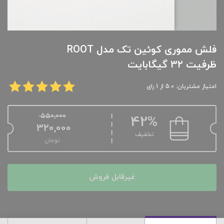
فلش مموری کوئین تک مدل ROOT
ظرفیت 32 گیگابایت
امتیاز مشتریان: 5.0 از 1 رای
550,000
42%
320,000
تخفیف
تومان
غیرقابل فروش