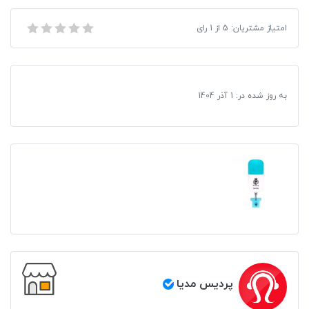
امتیاز مشتریان:
5
از
1
رای
فلش مموری کوئین تک مدل ROOT ظرفیت 32 گیگابایت
به روز شده در:
1 آذر 1404
پردیس مدیا