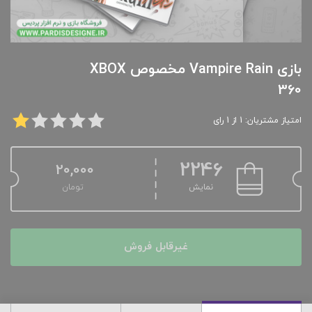
بازی Vampire Rain مخصوص XBOX
360
امتیاز مشتریان: 1 از 1 رای
2246
20,000
نمایش
تومان
غیرقابل فروش