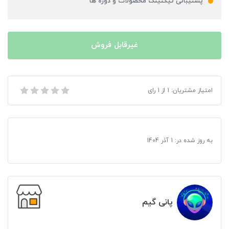
پشتیبانی تیکتینگ محصولات و دوره ها
غیرقابل فروش
بازی Vampire Rain مخصوص XBOX 360
امتیاز مشتریان:
1
از
1
رای
به روز شده در:
1 آذر 1404
پانی گیم