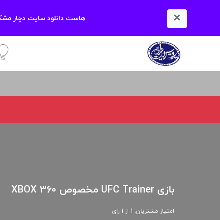
×
هاست دانلود سایت دچار مشکل
آمو
بازی UFC Trainer مخصوص XBOX 360
امتیاز مشتریان: 1 از 1 رای