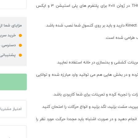
که توسط شرکت Heavy Iron Studios توسعه یافته و به وسیله THQ در ژوئن 2011 برای پلتفرم های پلی استیشن 3 و ایکس
مزایای شما از
خرید سریع
وب طراحی شده است.
دسترسی ه
پشتیبانی
مرینات کششی و بدنسازی در خانه استفاده نمایید.
ه و در بخش هایی هم می توانید وارد مبارزه شده و توانایی
رید، مشت بزنید، لگد بزنید و انواع حرکات را امتحان کنید.
بازی UFC Trainer مخصوص XBOX 360
امتیاز مشتریا
نجام دهید و در صورت اشتباه باید مجددا حرکت مورد نظر را