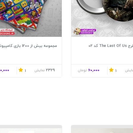
The کد 02
مجموعه بیش از 1200 بازی کامپیوتری
0,000
2329
60,000
ایش
تومان
نمایش
1
1