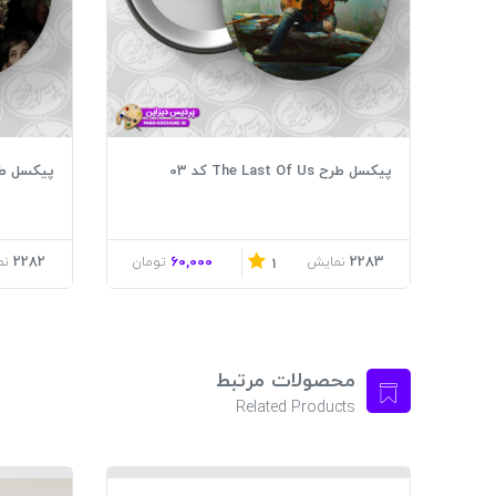
پیکسل طرح The Last Of Us کد 03
پیکسل طرح  Last Of Us
2282
60,000
2283
نمایش
تومان
نم
1
محصولات مرتبط
Related Products