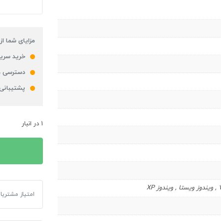
مزایای شما از
خرید سریع
دسترسی ه
پشتیبانی
1 در انبار
بازی The Little Acre مخصوص PC
امتیاز مشتریا