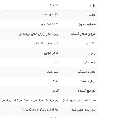
وزن
0.05 g
ابعاد
22 × 15 cm
شماره مجوز
95/639/ن م
مرجع صادر کننده
بنیاد ملی بازی های رایانه ای
پلتفرم
کامپیوتر و لپ‌تاپ
ژانر
ماجراجویی
رده سنی
12+
تعداد دیسک
یک عدد
نوع دیسک
DVD
توزیع کننده
گردو
سیستم عامل مورد نیاز
ویندوز 10 , ویندوز 8 , ویندوز 8.1 , ویندوز 7 , ویندوز ویستا , ویندوز XP
پردازنده مورد نیاز
Intel Core 2 Due 1.8 GHz