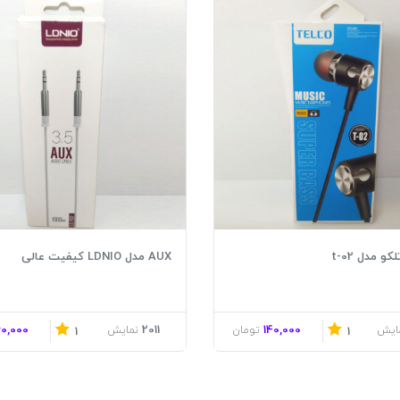
و مدل t-02
AUX مدل LDNIO کیفیت عالی
60,000
2011
140,000
ایش
تومان
نمایش
1
1