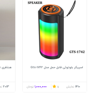
اسپیکر بلوتوثی قابل حمل مدل Gts-1742
هنذفری تلک
2013
1,000,000
1410
نمایش
تومان
نم
1