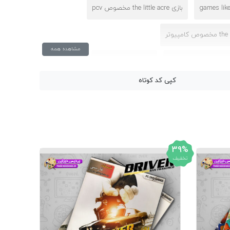
games like 
بازی the little acre مخصوص pcv
مشاهده همه
بازی های کامپیوتری
کپی کد کوتاه
39%
تخفیف