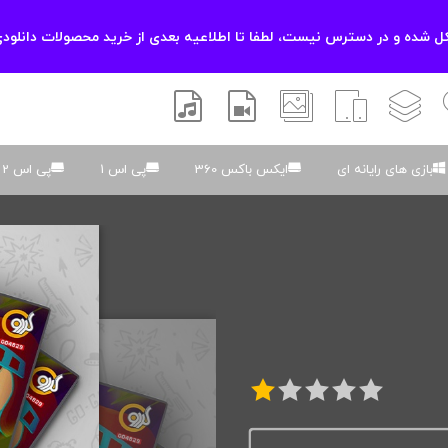
 شده و در دسترس نیست، لطفا تا اطلاعیه بعدی از خرید محصولات دانلودی
زشی
لایه باز
اسکریپت
والپیپر
افتر افکتس
موسیقی و صدا
بازی های رایانه ای
ایکس باکس 360
پی اس 1
پی اس 2