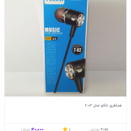
هنذفری تلکو مدل t-02
140,000
2018
نمایش
تومان
1