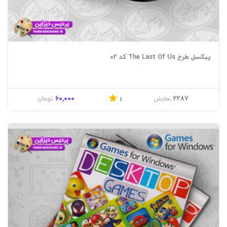
پیکسل طرح The Last Of Us کد 02
60,000
2287
نمایش
تومان
1