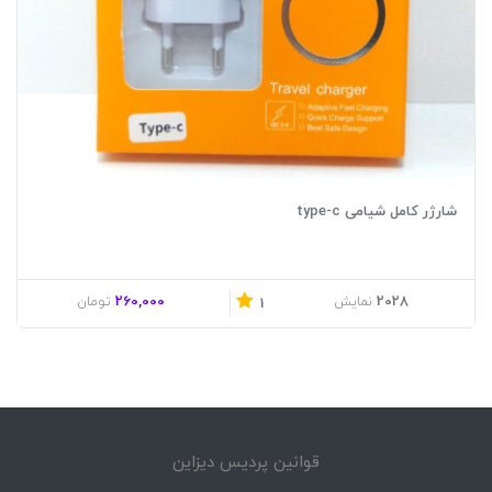
شارژر کامل شیامی type-c
260,000
2028
نمایش
تومان
1
قوانین پردیس دیزاین