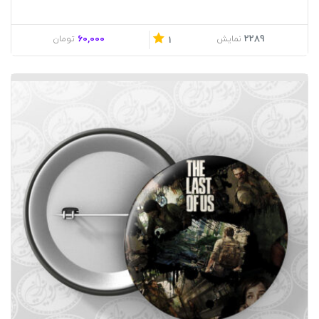
60,000
2289
نمایش
تومان
1