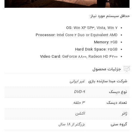
حداقل سیستم مورد نیاز:
OS:
Win XP SP3, Vista, Win 7
Processor:
Intel Core 2 Duo or Equivalent AMD
Memory:
2GB
Hard Disk Space:
25GB
Video Card:
GeForce 8800, Radeon HD 4200
جزئیات محصول
شرکت مبدا سازنده بازی
غیر ایرانی
نوع دیسک
DVD-9
تعداد دیسک
3 حلقه
ژانر
اکشن
گروه سنی
بزرگتر از ۱۸ سال