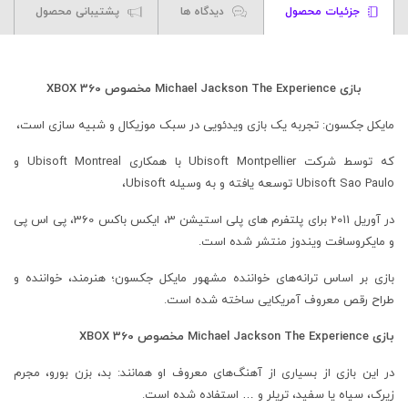
جزئیات محصول
دیدگاه ها
پشتیبانی محصول
بازی Michael Jackson The Experience مخصوص XBOX 360
مایکل جکسون: تجربه یک بازی ویدئویی در سبک موزیکال و شبیه سازی است،
که توسط شرکت Ubisoft Montpellier با همکاری Ubisoft Montreal و
Ubisoft Sao Paulo توسعه یافته و به وسیله Ubisoft،
در آوریل 2011 برای پلتفرم های پلی استیشن 3، ایکس باکس 360، پی اس پی
و مایکروسافت ویندوز منتشر شده است.
بازی بر اساس ترانه‌های خواننده مشهور مایکل جکسون؛ هنرمند، خواننده و
طراح رقص معروف آمریکایی ساخته شده است.
بازی Michael Jackson The Experience مخصوص XBOX 360
در این بازی از بسیاری از آهنگ‌های معروف او همانند: بد، بزن بورو، مجرم
زیرک، سیاه یا سفید، تریلر و … استفاده شده است.