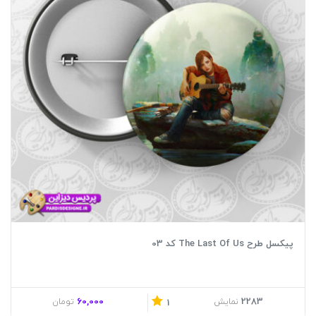
پیکسل طرح The Last Of Us کد 03
60,000
2283
نمایش
تومان
1