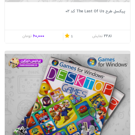
پیکسل طرح The Last Of Us کد 02
60,000
2281
نمایش
تومان
1