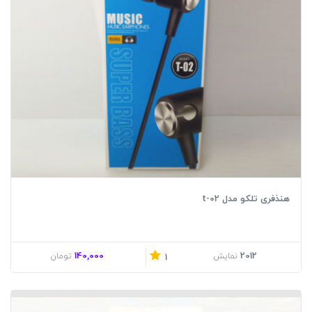
هنذفری تلکو مدل t-02
140,000
2012
نمایش
تومان
1