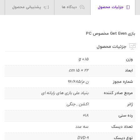
جزئیات محصول
دیدگاه ها
پشتیبانی محصول
بازی Get Even مخصوص PC
جزئیات محصول
وزن
0.15 g
ابعاد
22 × 15 cm
شماره مجوز
ن م/96/685
مرجع صادر کننده
بنیاد ملی بازی های رایانه ای
ژانر
اکشن , جنگی
رده سنی
18+
تعداد دیسک
سه عدد
نوع دیسک
DVD-9