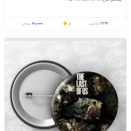
60,000
2292
نمایش
تومان
1