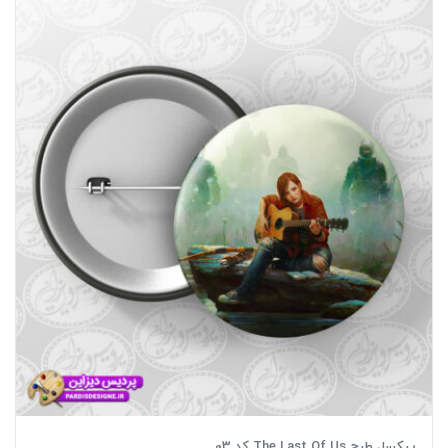
پیکسل طرح The Last Of Us کد 03