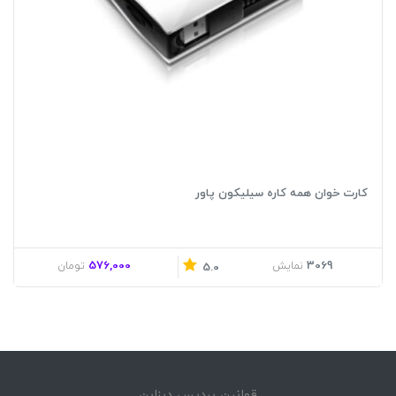
کارت خوان همه کاره سیلیکون پاور
576,000
3069
نمایش
تومان
5.0
قوانین پردیس دیزاین