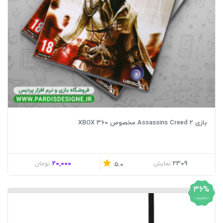
بازی Assassins Creed 2 مخصوص XBOX 360
20,000
2309
نمایش
تومان
5.0
36%
تخفیف