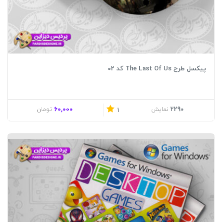
پیکسل طرح The Last Of Us کد 02
60,000
2290
نمایش
تومان
1