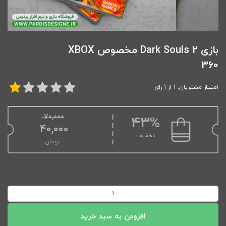
بازی Dark Souls 2 مخصوص XBOX
360
امتیاز مشتریان: 1 از 1 رای
70,000
43%
40,000
تخفیف
تومان
2 در انبار
بازی
Dark
Souls
افزودن به سبد خرید