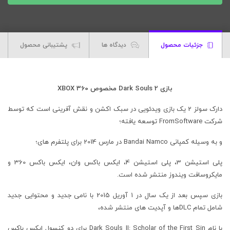
2
مخصوص
XBOX
360
جزئیات محصول
دیدگاه ها
پشتیبانی محصول
عدد
بازی Dark Souls 2 مخصوص XBOX 360
دارک سولز 2 یک بازی ویدئویی در سبک اکشن و نقش آفرینی است که توسط
شرکت FromSoftware توسعه یافته؛
و به وسیله کمپانی Bandai Namco در مارس 2014 برای پلتفرم های؛
پلی استیشن 3، پلی استیشن 4، ایکس باکس وان، ایکس باکس 360 و
مایکروسافت ویندوز منتشر شده است.
بازی سپس بعد از یک سال در 1 آوریل 2015 با نامی جدید و محتوایی جدید
شامل تمام DLCها و آپدیت های منتشر شده،
با نام Dark Souls II: Scholar of the First Sin برای دو کنسول ایکس باکس