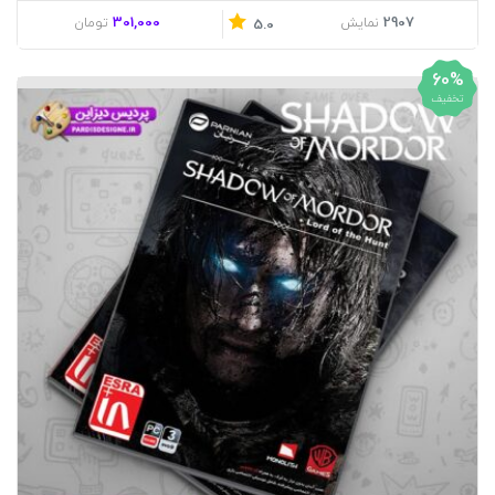
301,000
2907
نمایش
تومان
5.0
60%
تخفیف