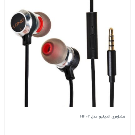
هندزفری الدینیو مدل HP02