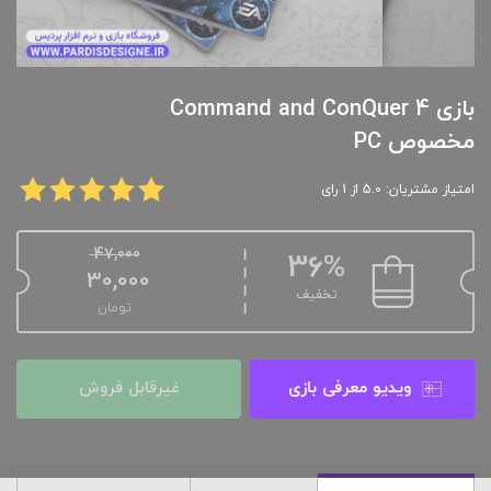
بازی Command and ConQuer 4
مخصوص PC
امتیاز مشتریان: 5.0 از 1 رای
47,000
36%
30,000
تخفیف
تومان
ویدیو معرفی بازی
غیرقابل فروش