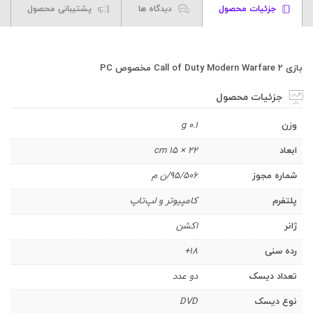
جزئیات محصول
دیدگاه ها
پشتیبانی محصول
بازی Call of Duty Modern Warfare 2 مخصوص PC
جزئیات محصول
وزن
0.1 g
ابعاد
22 × 15 cm
شماره مجوز
95/506/ن م
پلتفرم
کامپیوتر و لپ‌تاپ
ژانر
اکشن
رده سنی
18+
تعداد دیسک
دو عدد
نوع دیسک
DVD