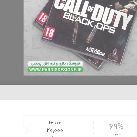
64,000
69%
20,000
تخفیف