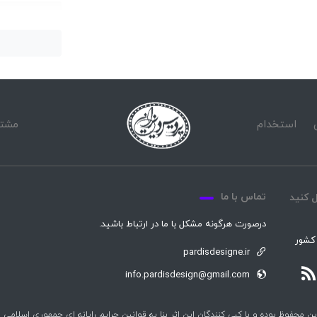
دانلود بازی call of duty black ops 3 برای xbox 360
دانلود بازی call of duty black ops برای xbox 360
استخدام
مشتر
تماس با ما
 کنید
درصورت هرگونه مشکل با ما در ارتباط باشید.
 کشور
pardisdesigne.ir
info.pardisdesign@gmail.com
و با کپی کنندگان این اثر بنا به قوانین جرایم رایانه ای جمهوری اسلامی ایران (ماده 1 ،12 و 25) برخو