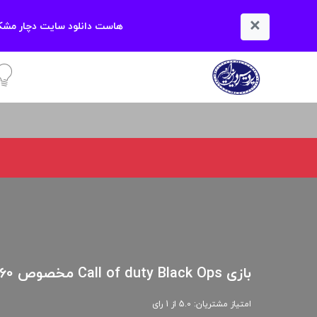
×
هاست دانلود سایت دچار مشکل
آمو
بازی Call of duty Black Ops مخصوص XBOX 360
امتیاز مشتریان: 5.0 از 1 رای