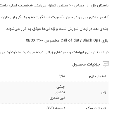
داستان بازی در دهه‌ی 60 میلادی اتفاق می‌افتد. شخصیت اصلی داستان یعنی Alex Mason یکی از افراد باتجربه CIA است؛
که در ابتدای بازی و در حین مأموریت دستگیرشده و به یکی از زندان‌
چندی بعد در زندان شورش شده و زندانی‌ها موفق به فرار می‌شوند.
بازی Call of duty Black Ops مخصوص XBOX 360
در داستان بازی ابهامات و حفره‌های زیادی دیده می‌شود اما ذره‌ذره ا
جزئیات محصول
امتیاز بازی
9/10
جنگی
ژانر
اکشن
تیر اندازی
تعداد دیسک
1 حلقه DVD