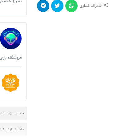
به روز شده در
اشتراک گذاری
فروشگاه بازی 
حجم بازی call of duty black ops 3 برای xbox one
دانلود بازی call of duty black ops 2 برای xbox 360