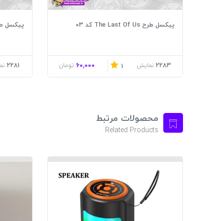
پیکسل طرح The Last Of Us کد 03
پیکسل طرح  Last Of Us
2281
60,000
2283
نمایش
تومان
نم
1
محصولات مرتبط
Related Products