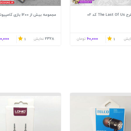
The کد 02
مجموعه بیش از 1200 بازی کامپیوتری
0,000
2328
60,000
ایش
تومان
نمایش
1
1