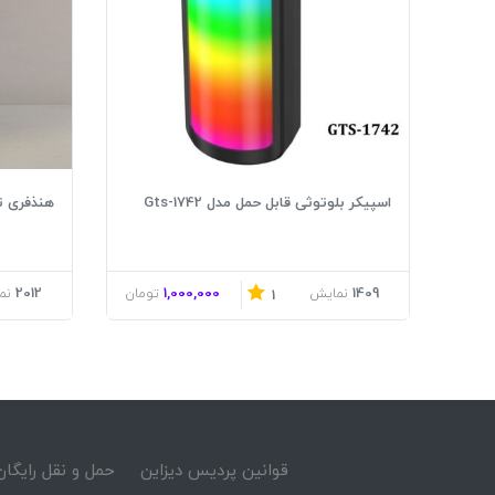
اسپیکر بلوتوثی قابل حمل مدل Gts-1742
هنذفری تلک
2012
1,000,000
1409
نمایش
تومان
نم
1
قوانین پردیس دیزاین
حمل و نقل رایگان