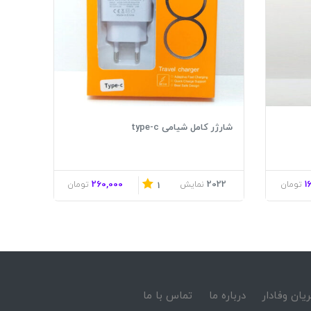
شارژر کامل شیامی type-c
260,000
2022
1
تومان
نمایش
تومان
1
یان وفادار
درباره ما
تماس با ما