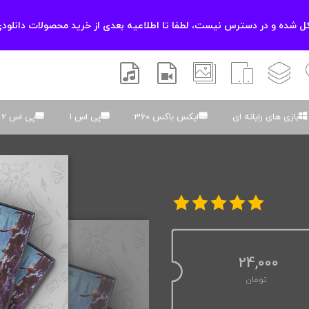
 شده و در دسترس نیست، لطفا تا اطلاعیه بعدی از خرید محصولات دانلودی
زشی
لایه باز
اسکریپت
والپیپر
افتر افکتس
موسیقی و صدا
بازی های رایانه ای
ایکس باکس 360
پی اس 1
پی اس 2
24,000
تومان