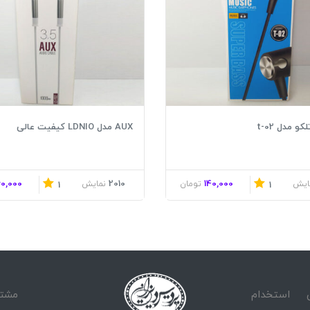
و مدل t-02
AUX مدل LDNIO کیفیت عالی
60,000
2010
140,000
ایش
تومان
نمایش
1
1
استخدام
مشتر