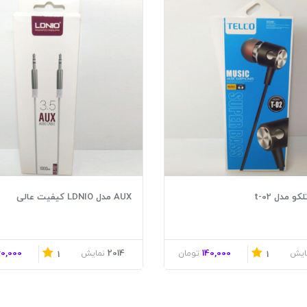
و مدل t-02
AUX مدل LDNIO کیفیت عالی
60,000
2014
140,000
ایش
تومان
نمایش
1
1