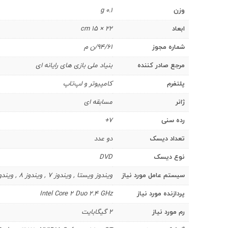
وزن
0.1 g
ابعاد
22 × 15 cm
شماره مجوز
94/61/ن م
مرجع صادر کننده
بنیاد ملی بازی های رایانه ای
پلتفرم
کامپیوتر و لپ‌تاپ
ژانر
مسابقه ای
رده سنی
7+
تعداد دیسک
دو عدد
نوع دیسک
DVD
سیستم عامل مورد نیاز
ویندوز ویستا , ویندوز 7 , ویندوز 8 , ویندوز 8.1 , ویندوز 10
پردازنده مورد نیاز
Intel Core 2 Duo 2.4 GHz
رم مورد نیاز
2 گیگابایت