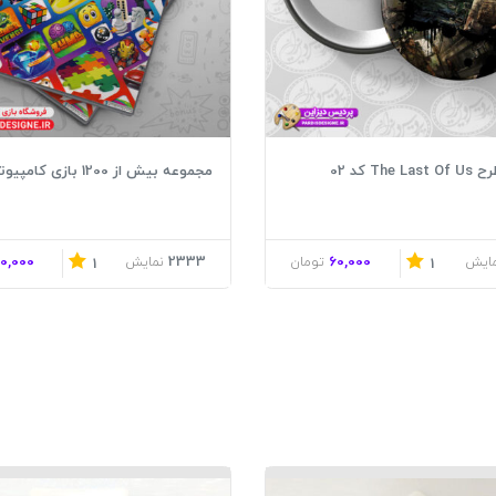
The کد 02
مجموعه بیش از 1200 بازی کامپیوتری
0,000
2333
60,000
مایش
تومان
نمایش
1
1