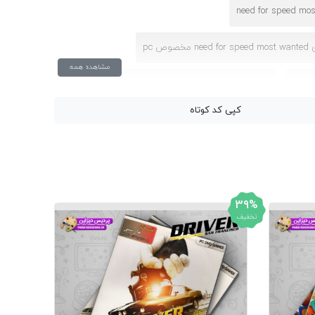
وص pc
مشاهده همه
یوتری
ترینر بازی need for speed most wanted
کپی کد کوتاه
39%
تخفیف