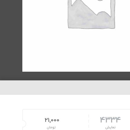
4334
21,000
نمایش
تومان