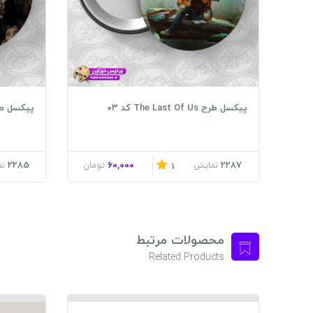
پیکسل طرح The Last Of Us کد 03
پیکسل طرح  Last Of Us
2285
60,000
2287
نمایش
تومان
ن
1
محصولات مرتبط
Related Products