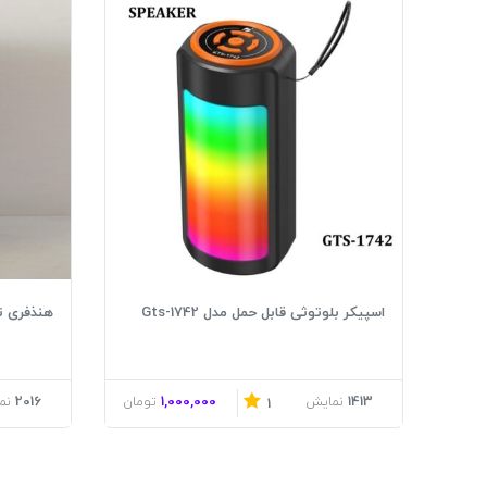
اسپیکر بلوتوثی قابل حمل مدل Gts-1742
هنذفری تلک
2016
1,000,000
1413
نمایش
تومان
نم
1