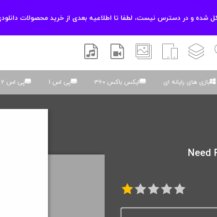
 شده و در دسترس نیست، لطفا تا اطلاعیه بعدی از خرید محصولات دانلودی
زشی
لایه باز
اسکریپت
والپیپر
افتر افکتس
موسیقی و صدا
بازی های رایانه ای
ایکس باکس 360
پی اس 1
پی اس 2
Need For