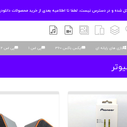
 شده و در دسترس نیست، لطفا تا اطلاعیه بعدی از خرید محصولات دانلودی
زشی
لایه باز
اسکریپت
والپیپر
افتر افکتس
موسیقی و صدا
بازی های رایانه ای
ایکس باکس 360
پی اس 1
پی اس 2
یوتر