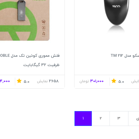
مدل TM 212
فلش مموری کوئین تک مدل
ظرفیت 32 گیگابایت
4,000
2658
301,000
ایش
تومان
نمایش
5.0
5.0
ی
3
2
1