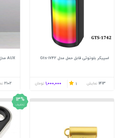
اسپیکر بلوتوثی قابل حمل مدل Gts-1742
AUX مدل پایونر کیفیت عالی
2102
1,000,000
1413
نمایش
تومان
نم
1
13%
تخفیف