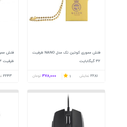
فلش مموری کوئین تک مدل NANO ظرفیت
32 گیگابایت
ظرفیت 64 گیگابایت
2243
378,000
2281
نمایش
تومان
ن
1