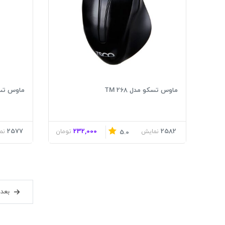
ماوس تسکو مدل TM 268
ماوس تسکو 
2577
232,000
2582
نمایش
تومان
نم
5.0
بعد