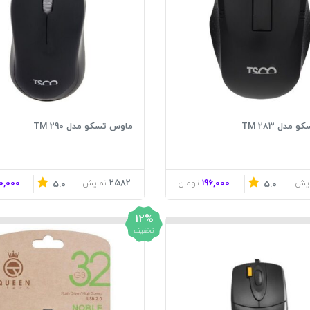
مدل TM 283
ماوس تسکو مدل TM 290
0,000
2582
196,000
ایش
تومان
نمایش
5.0
5.0
12%
تخفیف