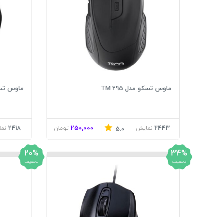
ماوس تسکو مدل TM 295
ماوس تسکو 
2418
250,000
2443
نمایش
تومان
نم
5.0
20%
34%
تخفیف
تخفیف