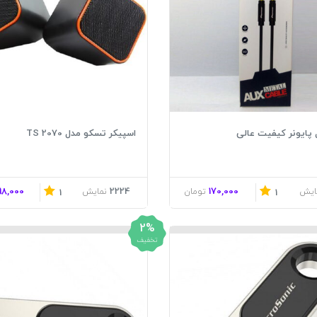
اسپیکر تسکو مدل TS 2070
98,000
2224
170,000
ایش
تومان
نمایش
1
1
2%
تخفیف