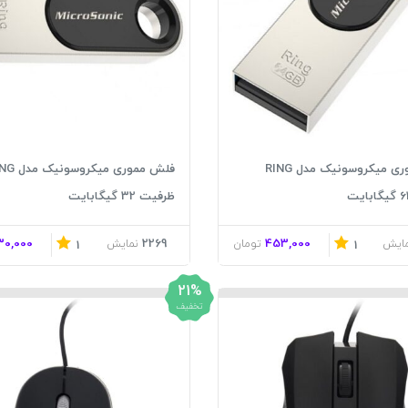
فلش مموری میکروسونیک مدل RING
فلش مموری میکروس
ظرفیت 32 گیگابایت
30,000
2269
453,000
مایش
تومان
نمایش
1
1
21%
تخفیف