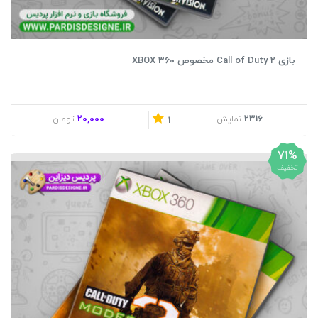
بازی Call of Duty 2 مخصوص XBOX 360
20,000
2316
نمایش
تومان
1
71%
تخفیف