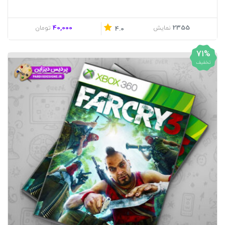
40,000
2355
نمایش
تومان
4.0
71%
تخفیف