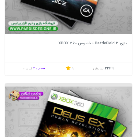
بازی BattleField 3 مخصوص XBOX 360
20,000
2249
نمایش
تومان
1