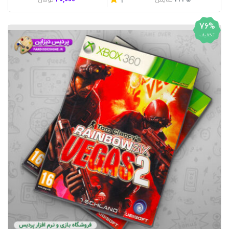
20,000
2245
نمایش
تومان
1
76%
تخفیف