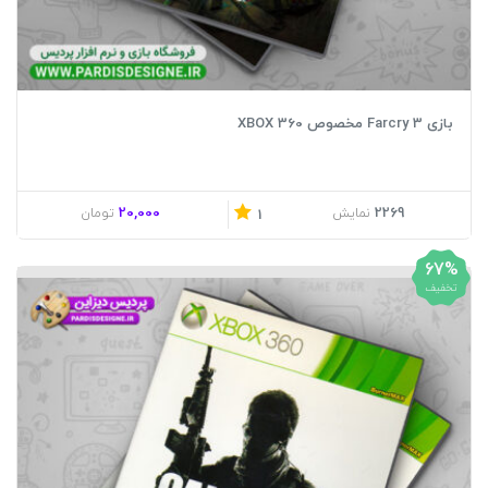
بازی Farcry 3 مخصوص XBOX 360
20,000
2269
نمایش
تومان
1
67%
تخفیف