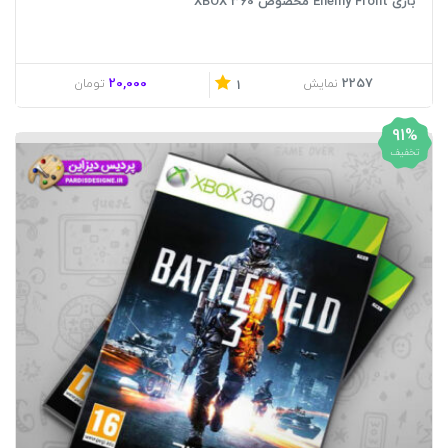
بازی Enemy Front مخصوص XBOX 360
20,000
2257
نمایش
تومان
1
91%
تخفیف