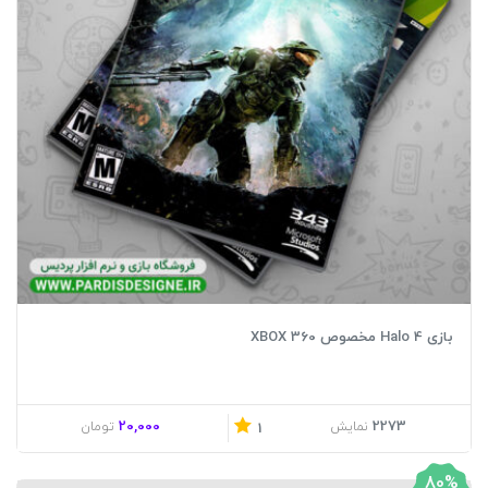
بازی Halo 4 مخصوص XBOX 360
20,000
2273
نمایش
تومان
1
80%