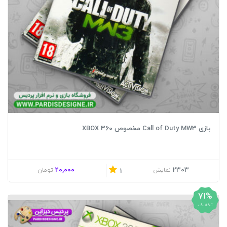
بازی Call of Duty MW3 مخصوص XBOX 360
20,000
2303
نمایش
تومان
1
71%
تخفیف