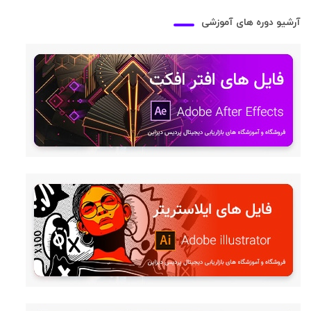
قی
قي
آرشیو دوره های آموزشی