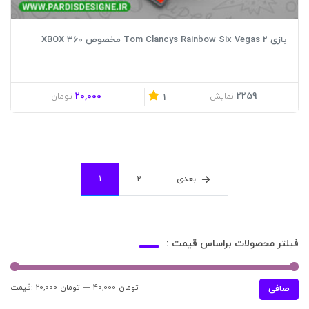
بازی Tom Clancys Rainbow Six Vegas 2 مخصوص XBOX 360
20,000
2259
نمایش
تومان
1
بعدی
2
1
فیلتر محصولات براساس قیمت :
40,000 تومان
—
20,000 تومان
قيمت:
حدا
حدا
صافی