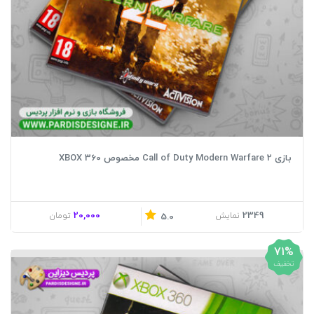
بازی Call of Duty Modern Warfare 2 مخصوص XBOX 360
20,000
2349
نمایش
تومان
5.0
71%
تخفیف