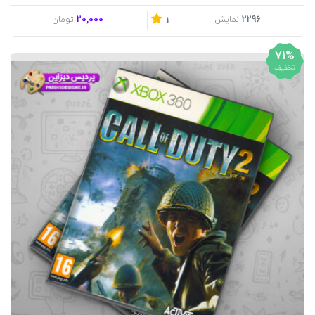
20,000
2296
نمایش
تومان
1
71%
تخفیف