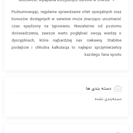
Możliwość wyłapania korzystnych kursów w ofercie
Podsumowując, regularne sprawdzanie ofert specjalnych oraz
bonusów dostępnych w serwisie może znacząco urozmaicić
czas spędzony na typowaniu. Niezależnie od poziomu
doświadczenia, zawsze warto pogłębiać swoją wiedzę o
dyscyplinach, które najbardziej nas ciekawią. Stabilne
podejście i chłodna kalkulacja to najlepsi sprzymierzeńcy
każdego fana sportu.
دسته بندی ها
دسته‌بندی نشده