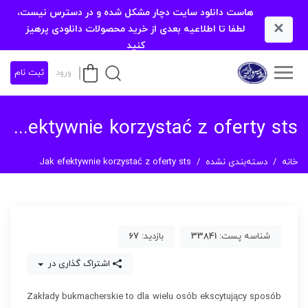
هاست دانلود سایت دچار مشکل شده و در دسترس نیست،
×
لطفا تا اطلاعیه بعدی از خرید محصولات دانلودی پرهیز
کنید
ورود
ثبت نام
Jak efektywnie korzystać z oferty sts
خانه
دسته‌بندی نشده
Jak efektywnie korzystać z oferty sts
شناسه پست:
33841
بازدید:
67
اشتراک گذاری در
Zakłady bukmacherskie to dla wielu osób ekscytujący sposób