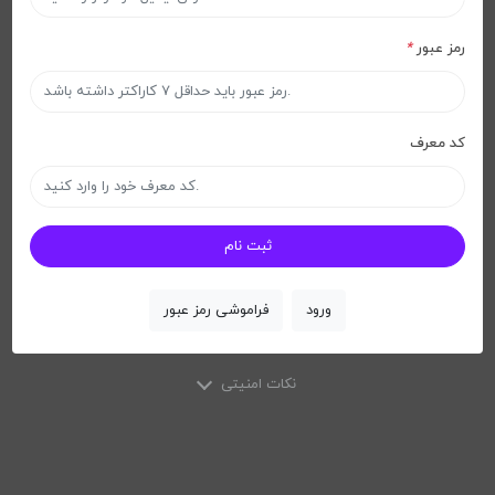
رمز عبور
*
کد معرف
ثبت نام
ورود
فراموشی رمز عبور
نکات امنیتی
X
نکات امنیتی
لطفاً از مرورگرهای وب معتبری مانند Google Chrome ، Mozilla