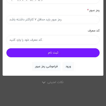
رمز عبور
*
کد معرف
ثبت نام
ورود
فراموشی رمز عبور
نکات امنیتی
X
نکات امنیتی
لطفاً از مرورگرهای وب معتبری مانند Google Chrome ، Mozilla