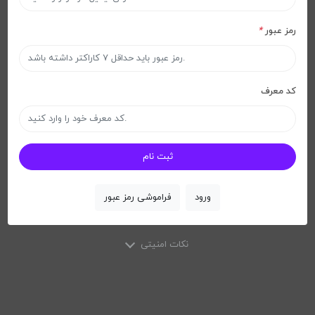
رمز عبور
*
کد معرف
ثبت نام
ورود
فراموشی رمز عبور
نکات امنیتی
X
نکات امنیتی
لطفاً از مرورگرهای وب معتبری مانند Google Chrome ، Mozilla