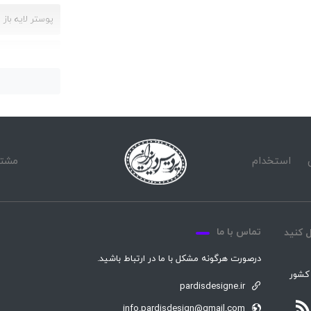
پوستر لایه باز 
پوستر نوروزی
دانلود رایگان پ
فایل لایه باز پ
استخدام
مشتر
تماس با ما
 کنید
درصورت هرگونه مشکل با ما در ارتباط باشید.
 کشور
pardisdesigne.ir
info.pardisdesign@gmail.com