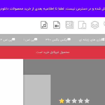
 شده و در دسترس نیست، لطفا تا اطلاعیه بعدی از خرید محصولات دانلودی
زشی
لایه باز
اسکریپت
والپیپر
افتر افکتس
موسیقی و صدا
بازی های رایانه ای
ایکس باکس 360
پی اس 1
پی اس 2
محصول غیرقابل خرید است.