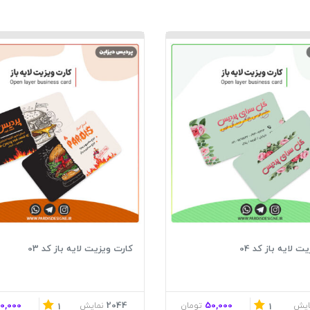
 لایه باز کد 04
کارت ویزیت لایه باز کد 03
0,000
2044
50,000
ایش
تومان
نمایش
1
1