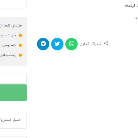
مزایای شما از
خرید سریع
اشتراک گذاری
دسترسی ه
پشتیبانی
پوستر
لایه
باز
طرح
نئون
(ثابت
امتیاز مشتریا
پوستر لایه با
و
متحرک)
عدد