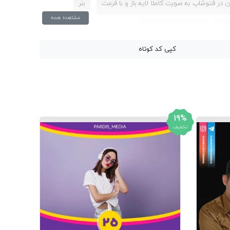
در فتوشاپ به صورت کاملا لایه باز و با فرمت
بنر
مشاهده همه
 باز
پایه بنر با فک متحرک
کپی کد کوتاه
ستر لایه باز طرح نئون (ثابت و متحرک)
ط به پوستر لایه باز طرح نئون (ثابت و متحرک)
فکت نئون واقعی
فروشگاه موکاپ و پیش‌نمایش
19%
تخفیف
استوری متحرک اینستاگرام با افکت نئونی
کارت
 های لایه باز psd فتوشاپ
نئون قیمت