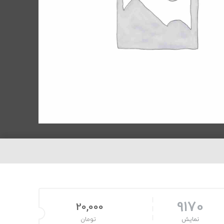
9170
20,000
نمایش
تومان