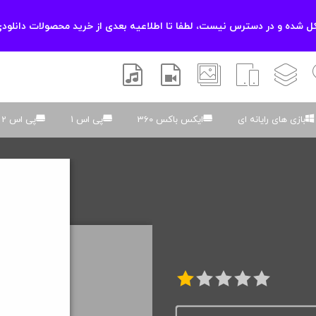
 شده و در دسترس نیست، لطفا تا اطلاعیه بعدی از خرید محصولات دانلودی
زشی
لایه باز
اسکریپت
والپیپر
افتر افکتس
موسیقی و صدا
بازی های رایانه ای
ایکس باکس 360
پی اس 1
پی اس 2