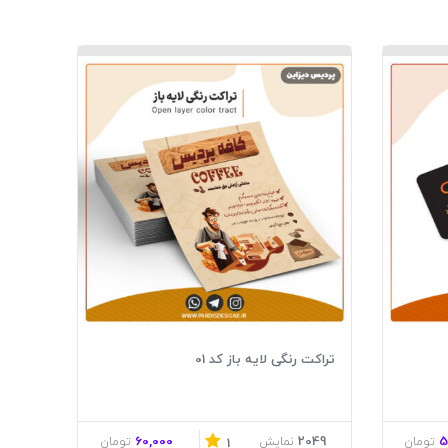
تراکت رنگی لایه باز کد 01
60,000
2049
5
تومان
نمایش
تومان
1