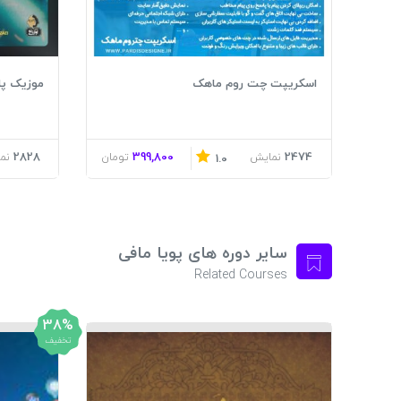
اسکریپت چت روم ماهک
موزیک پلیر
2828
399,800
2474
نمایش
تومان
نم
1.0
سایر دوره های پویا مافی
Related Courses
38%
تخفیف