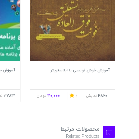
آموزش خوش نویسی با ایلاستریتر
آموزش جا
37813
30,000
4860
نمایش
تومان
نم
1
محصولات مرتبط
Related Products