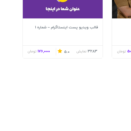
قالب ویدیو پست اینستاگرام – شماره 1
176,000
3283
5
تومان
نمایش
تومان
5.0