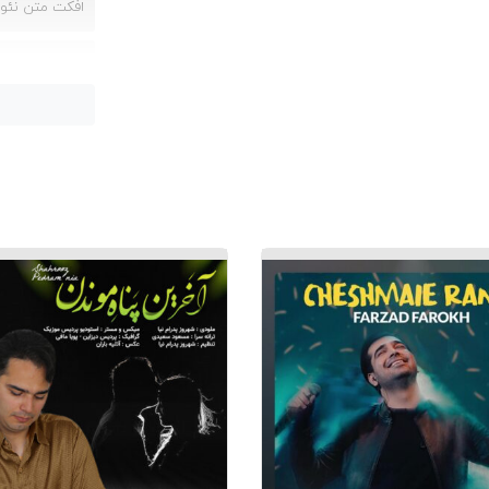
افکت متن نئون 
بنر حرفه ای لایه
تصاویر برای پو
جستجوهای مربو
طرح لایه باز ا
قالب لایه باز 
کافه پی اس دی: طرح