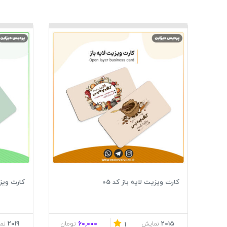
کارت ویزیت لایه باز کد 05
کارت ویزیت
2019
60,000
2015
نمایش
تومان
نم
1