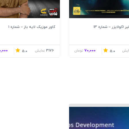
 اکولایزر – شماره 13
کاور موزیک لایه باز – شماره 1
0,000
3176
70,000
ایش
تومان
نمایش
5.0
5.0