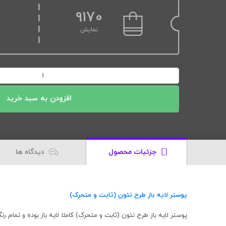
9170
نمایش
پوستر
لایه
باز
افزودن به سبد خرید
طرح
نئون
(ثابت
و
جزئیات محصول
دیدگاه ها
متحرک)
عدد
پوستر لایه باز طرح نئون (ثابت و متحرک)
پوستر لایه باز طرح نئون (ثابت و متحرک) کاملا لایه باز بوده و تمام 