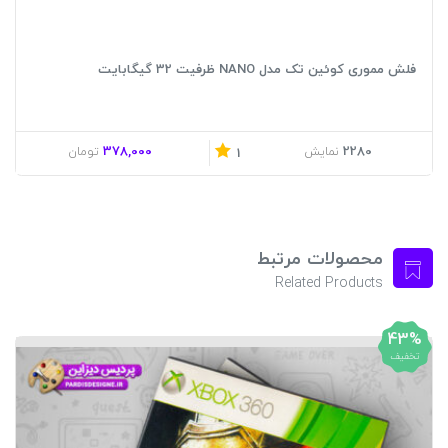
فلش مموری کوئین تک مدل NANO ظرفیت 32 گیگابایت
378,000
2280
نمایش
تومان
1
محصولات مرتبط
Related Products
43%
تخفیف