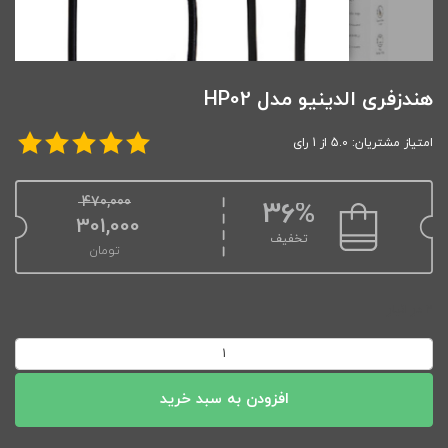
هندزفری الدینیو مدل HP02
امتیاز مشتریان: 5.0 از 1 رای
470,000
36%
301,000
تخفیف
تومان
2 در انبار
هندزفری
الدینیو
مدل
افزودن به سبد خرید
HP02
عدد