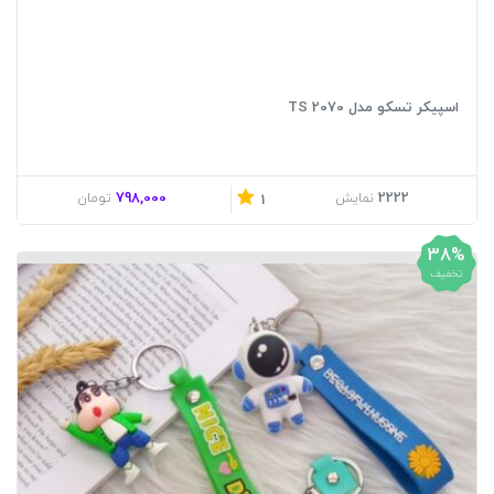
اسپیکر تسکو مدل TS 2070
798,000
2222
نمایش
تومان
1
38%
تخفیف