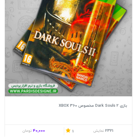
بازی Dark Souls 2 مخصوص XBOX 360
40,000
2321
نمایش
تومان
1