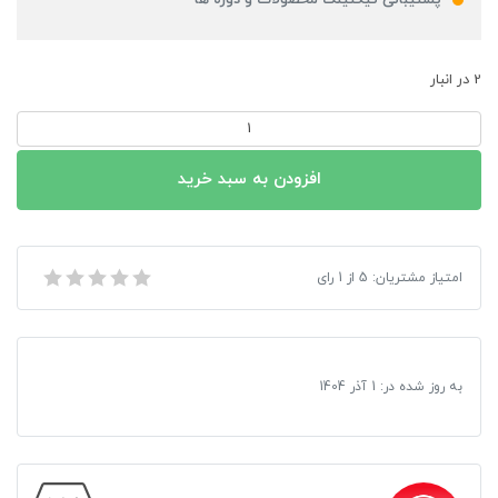
پشتیبانی تیکتینگ محصولات و دوره ها
2 در انبار
هندزفری
الدینیو
مدل
افزودن به سبد خرید
HP02
عدد
امتیاز مشتریان:
5
از
1
هندزفری الدینیو مدل HP02
رای
به روز شده در:
1 آذر 1404