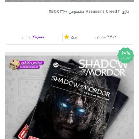
بازی Assassins Creed 2 مخصوص XBOX 360
20,000
2302
نمایش
تومان
5.0
60%
تخفیف