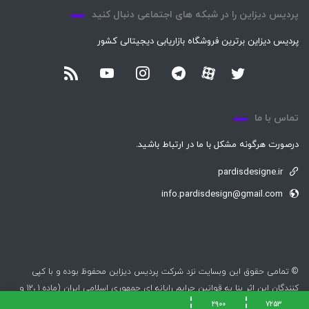
پردیس دیزاین را در شبکه های اجتماعی دنبال کنید
پردیس دیزاین برترین فروشگاه بازاریابی دیجیتالی کشور
تماس با ما
درصورت هرگونه مشکل با ما در ارتباط باشید.
pardisdesigne.ir
info.pardisdesign@gmail.com
© تمامی حقوق این وبسایت نزد شرکت پردیس دیزاین محفوظ بوده و با کپی
کنندگان این اثر بنا به قوانین جرایم رایانه ای جمهوری اسلامی ایران (ماده 1 ،12 و
25) برخورد خواهد شد.
2900
7253