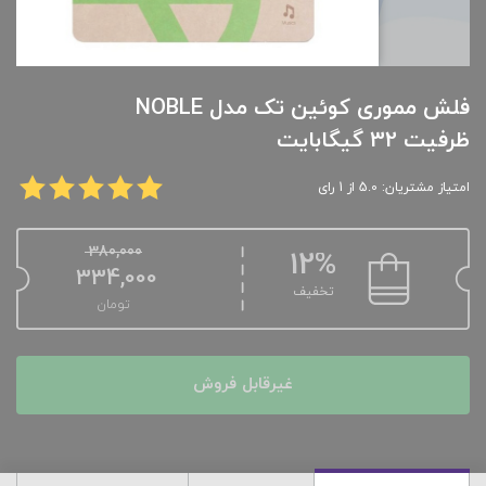
فلش مموری کوئین تک مدل NOBLE
ظرفیت 32 گیگابایت
امتیاز مشتریان: 5.0 از 1 رای
380,000
12%
334,000
تخفیف
تومان
غیرقابل فروش