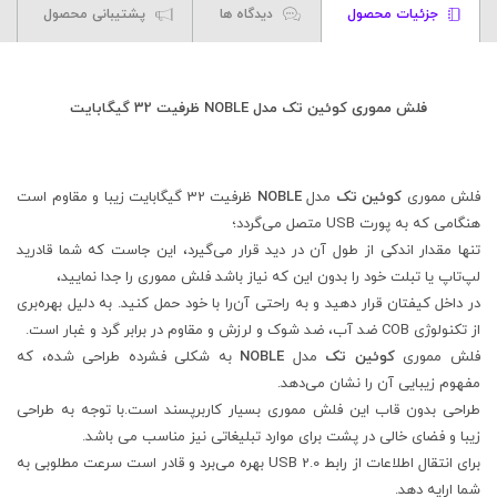
جزئیات محصول
دیدگاه ها
پشتیبانی محصول
فلش مموری کوئین تک مدل NOBLE ظرفیت 32 گیگابایت
فلش مموری
کوئین تک
مدل
NOBLE
ظرفیت 32 گیگابایت زیبا و مقاوم است
هنگامی که به پورت USB متصل می‌گردد؛
تنها مقدار اندکی از طول آن در دید قرار می‌گیرد، این جاست که شما قادرید
لپ‌تاپ یا تبلت خود را بدون این که نیاز باشد فلش مموری را جدا نمایید،
در داخل کیفتان قرار دهید و به راحتی آن‌را با خود حمل کنید. به دلیل بهره‌بری
از تکنولوژی COB ضد آب، ضد شوک و لرزش و مقاوم در برابر گرد و غبار است.
فلش مموری
کوئین تک
مدل
NOBLE
به شکلی فشرده طراحی شده، که
مفهوم زیبایی آن را نشان می‌دهد.
طراحی بدون قاب این فلش مموری بسیار کاربرپسند است.با توجه به طراحی
زیبا و فضای خالی در پشت برای موارد تبلیغاتی نیز مناسب می باشد.
برای انتقال اطلاعات از رابط USB 2.0 بهره می‌برد و قادر است سرعت مطلوبی به
شما ارایه دهد.