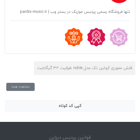
تنها فروشگاه رسمی پردیس موزیک در بستر وب | pardis-music.ir
فلش مموری کوئین تک مدل noble ظرفیت 32 گیگابایت
مشاهده همه
کپی کد کوتاه
قوانین پردیس دیزاین