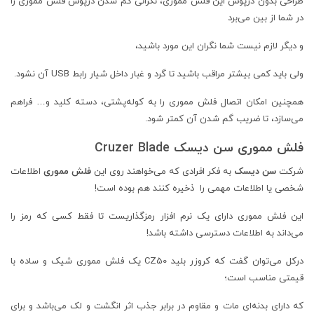
طراحی بدون درپوش این فلش مموری، نگرانی گم شدن درپوش فلش مموری را
در شما از بین می‌برد
و دیگر لازم نیست شما نگران این مورد باشید،
ولی باید کمی بیشتر مراقب باشید تا گرد و غبار داخل شیار رابط USB آن نشود.
همچنین امکان اتصال فلش مموری را به کوله‌پشتی، دسته کلید و… فراهم
می‌سازد، تا ضریب گم شدن آن کمتر شود.
فلش مموری سن دیسک Cruzer Blade
شرکت
سن دیسک
به فکر افرادی که می‌خواهند روی این
فلش مموری
اطلاعات
شخصی یا اطلاعات مهمی را ذخیره کنند هم بوده است!
این فلش مموری دارای یک نرم افزار رمزگذاریست تا فقط کسی که رمز را
می‌داند به اطلاعات دسترسی داشته باشد!
درکل می‌توان گفت که کروزر بلید CZ50 یک فلش مموری شیک و ساده با
قیمتی مناسب است؛
که دارای بدنه‌ای مات و مقاوم در برابر جذب اثر انگشت و لک می‌باشد و برای