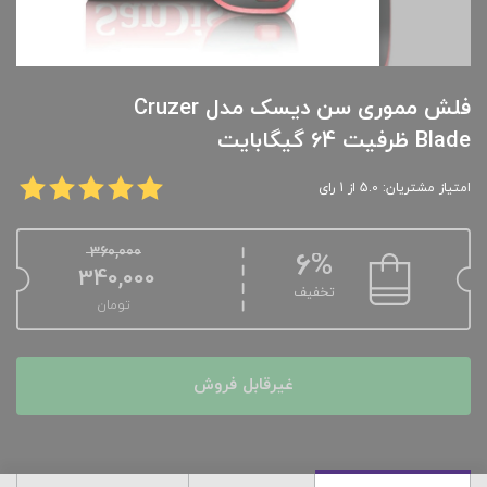
فلش مموری سن دیسک مدل Cruzer
Blade ظرفیت 64 گیگابایت
امتیاز مشتریان: 5.0 از 1 رای
360,000
6%
340,000
تخفیف
تومان
غیرقابل فروش