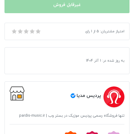
غیرقابل فروش
امتیاز مشتریان:
5
از
1
رای
فلش مموری سن دیسک مدل Cruzer Blade ظرفیت 64 گیگابایت
به روز شده در:
1 آذر 1404
پردیس مدیا
تنها فروشگاه رسمی پردیس موزیک در بستر وب | pardis-music.ir