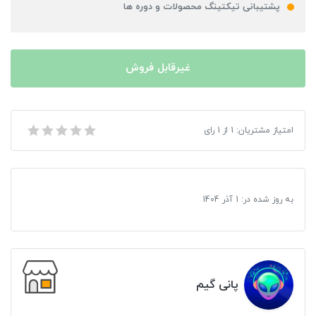
پشتیبانی تیکتینگ محصولات و دوره ها
غیرقابل فروش
بازی the Black Eyed Peas Experience مخصوص XBOX 360
امتیاز مشتریان:
1
از
1
رای
به روز شده در:
1 آذر 1404
پانی گیم