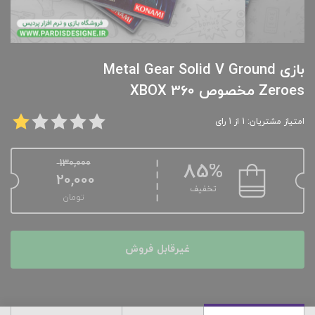
بازی Metal Gear Solid V Ground
Zeroes مخصوص XBOX 360
امتیاز مشتریان: 1 از 1 رای
130,000
85%
20,000
تخفیف
تومان
غیرقابل فروش