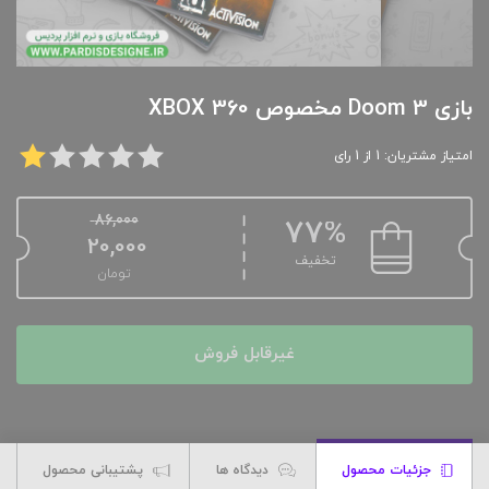
بازی Doom 3 مخصوص XBOX 360
امتیاز مشتریان: 1 از 1 رای
86,000
77%
20,000
تخفیف
تومان
غیرقابل فروش
جزئیات محصول
دیدگاه ها
پشتیبانی محصول