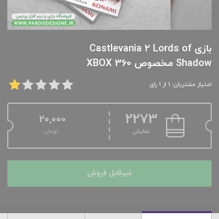
بازی Castlevania 2 Lords of
Shadow مخصوص XBOX 360
امتیاز مشتریان: 1 از 1 رای
2273
20,000
نمایش
تومان
غیرقابل فروش