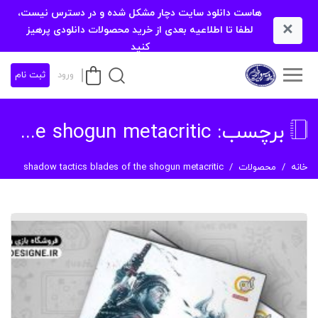
هاست دانلود سایت دچار مشکل شده و در دسترس نیست،
×
لطفا تا اطلاعیه بعدی از خرید محصولات دانلودی پرهیز
کنید
ورود
ثبت نام
برچسب:
shadow tactics blades of the shogun metacritic
خانه
محصولات
shadow tactics blades of the shogun metacritic