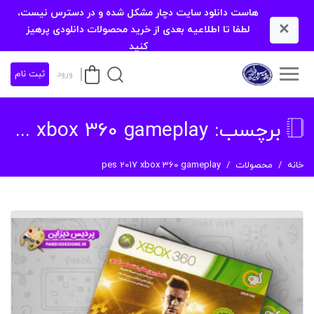
هاست دانلود سایت دچار مشکل شده و در دسترس نیست،
×
لطفا تا اطلاعیه بعدی از خرید محصولات دانلودی پرهیز
کنید
ورود
ثبت نام
برچسب:
pes 2017 xbox 360 gameplay
خانه
محصولات
pes 2017 xbox 360 gameplay