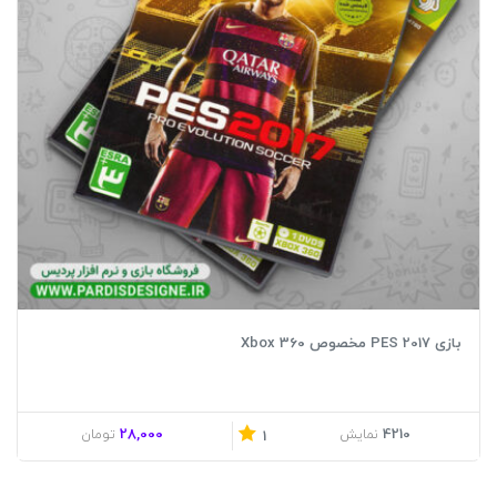
بازی PES 2017 مخصوص Xbox 360
28,000
4210
نمایش
تومان
1