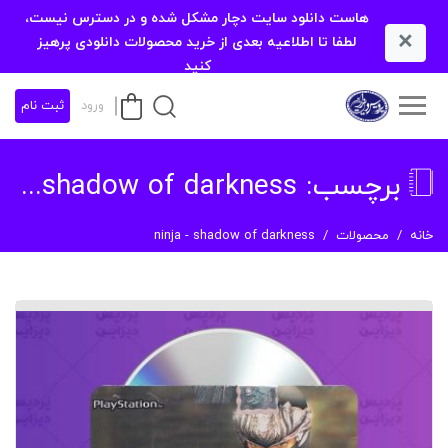
هاست دانلود سایت دچار مشکل شده و در دسترس نیست،
×
لطفا تا اطلاعیه بعدی از خرید محصولات دانلودی پرهیز
کنید
ورود
ثبت نام
برچسب:
ninja - shadow of darkness
خانه
محصولات
ninja - shadow of darkness