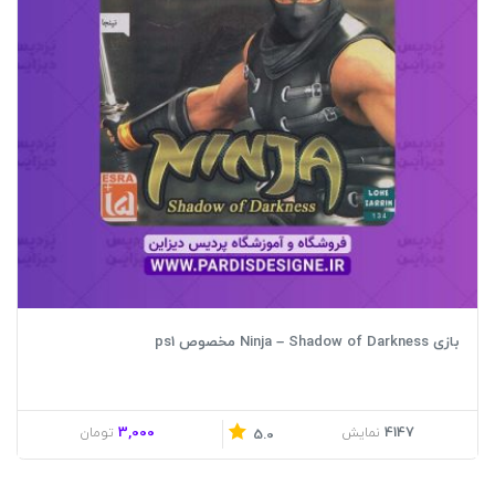
بازی Ninja – Shadow of Darkness مخصوص ps1
3,000
4147
نمایش
تومان
5.0