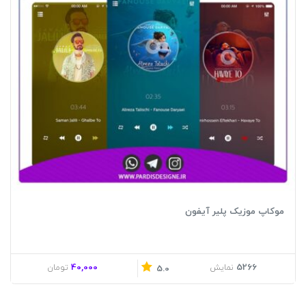
موکاپ موزیک پلیر آیفون
40,000
5266
نمایش
تومان
5.0