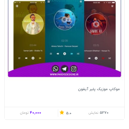
موکاپ موزیک پلیر آیفون
40,000
5270
نمایش
تومان
5.0