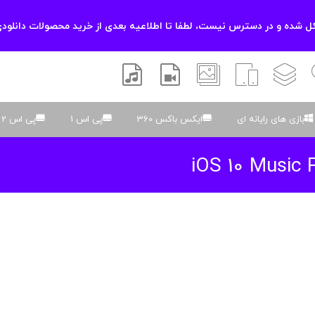
 شده و در دسترس نیست، لطفا تا اطلاعیه بعدی از خرید محصولات دانلودی
زشی
لایه باز
اسکریپت
والپیپر
افتر افکتس
موسیقی و صدا
بازی های رایانه ای
ایکس باکس 360
پی اس 1
پی اس 2
iOS 10 Music