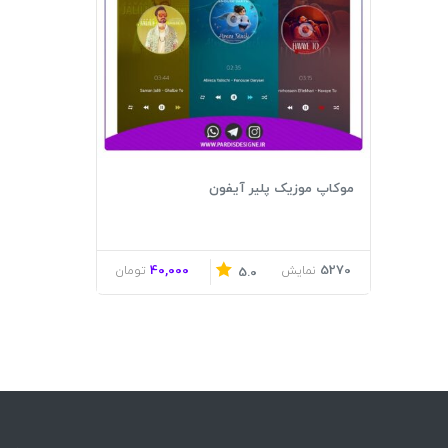
موکاپ موزیک پلیر آیفون
40,000
5270
نمایش
تومان
5.0