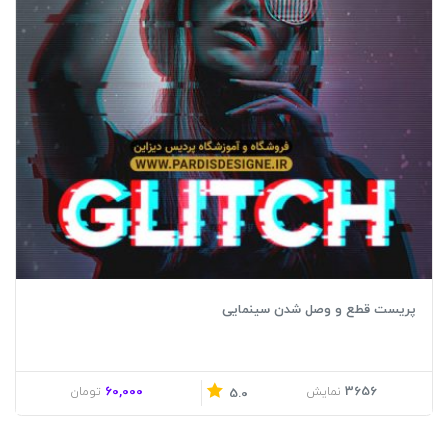
پریست قطع و وصل شدن سینمایی
60,000
3656
نمایش
تومان
5.0