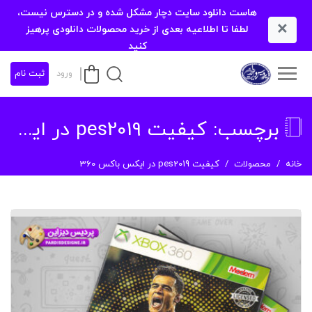
هاست دانلود سایت دچار مشکل شده و در دسترس نیست،
×
لطفا تا اطلاعیه بعدی از خرید محصولات دانلودی پرهیز
کنید
ورود
ثبت نام
برچسب:
کیفیت pes2019 در ایکس باکس 360
خانه
محصولات
کیفیت pes2019 در ایکس باکس 360