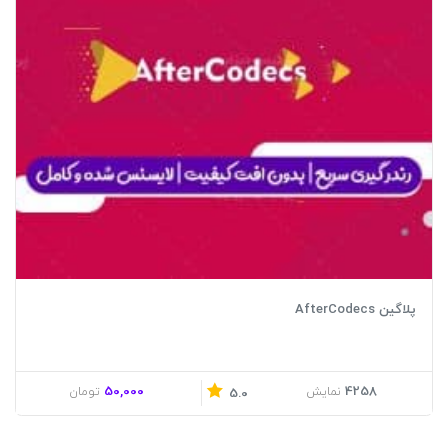
پلاگین AfterCodecs
50,000
4258
نمایش
تومان
5.0