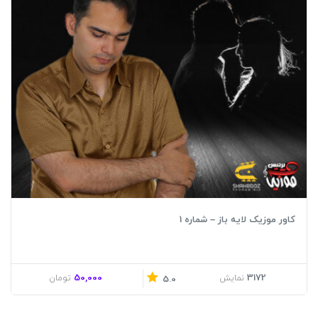
کاور موزیک لایه باز – شماره 1
50,000
3172
نمایش
تومان
5.0