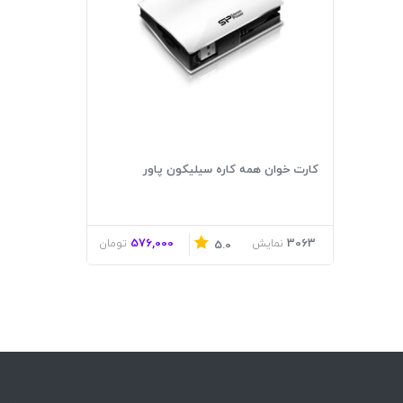
کارت خوان همه کاره سیلیکون پاور
576,000
3063
نمایش
تومان
5.0