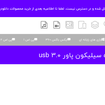
 شده و در دسترس نیست، لطفا تا اطلاعیه بعدی از خرید محصولات دانلودی
زشی
لایه باز
اسکریپت
والپیپر
افتر افکتس
موسیقی و صدا
بازی های رایانه ای
ایکس باکس 360
پی اس 1
پی اس 2
یکون پاور usb 3.0