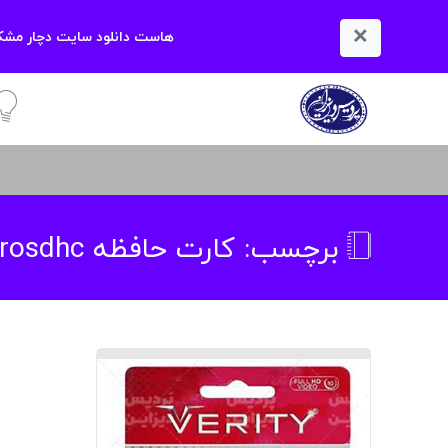
×
هاست دانلود سایت دچار مشکل
آمو
برچسب:
کارت حافظه microsdhc اپیسر مدل ap16g کلاس 10 استاندارد uhs-i u1 سرعت 85mbps ظرفیت 16 گیگابایت