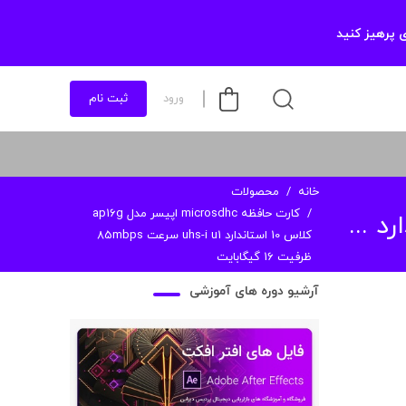
 پرهیز کنید
ورود
ثبت نام
خانه
محصولات
کارت حافظه microsdhc اپیسر مدل ap16g
کلاس 10 استاندارد uhs-i u1 سرعت 85mbps
ظرفیت 16 گیگابایت
آرشیو دوره های آموزشی