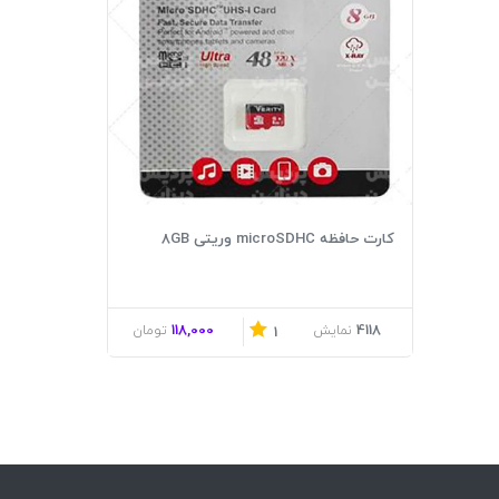
کارت حافظه microSDHC وریتی 8GB
118,000
4118
نمایش
تومان
1