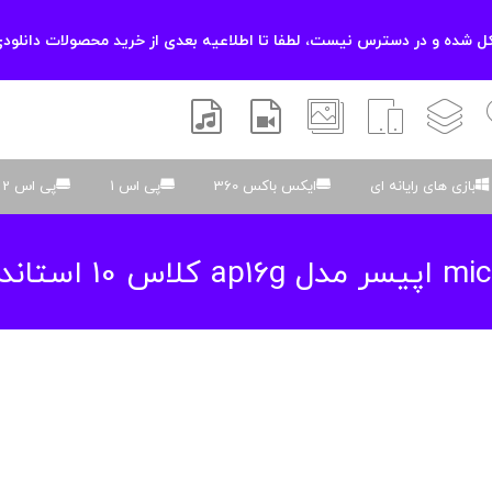
 شده و در دسترس نیست، لطفا تا اطلاعیه بعدی از خرید محصولات دانلودی
زشی
لایه باز
اسکریپت
والپیپر
افتر افکتس
موسیقی و صدا
بازی های رایانه ای
ایکس باکس 360
پی اس 1
پی اس 2