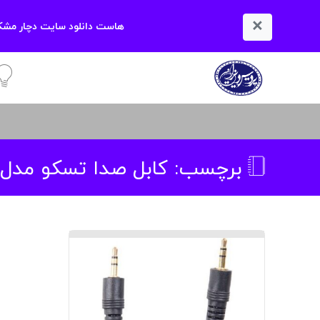
×
هاست دانلود سایت دچار مشکل
آمو
برچسب:
کابل صدا تسکو مدل tc au17 طول 1 مت