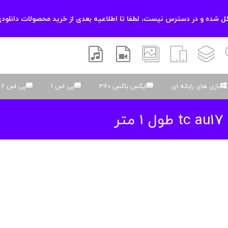
 شده و در دسترس نیست، لطفا تا اطلاعیه بعدی از خرید محصولات دانلودی
زشی
لایه باز
اسکریپت
والپیپر
افتر افکتس
موسیقی و صدا
بازی های رایانه ای
ایکس باکس 360
پی اس 1
پی اس 2
ر