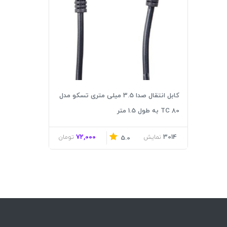
کابل انتقال صدا 3.5 میلی متری تسکو مدل
TC 80 به طول 1.5 متر
72,000
3014
نمایش
تومان
5.0