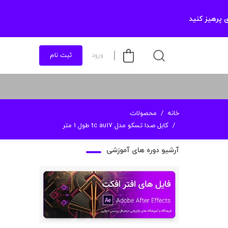
 پرهیز کنید
ورود
ثبت نام
خانه
محصولات
کابل صدا تسکو مدل tc au17 طول 1 متر
آرشیو دوره های آموزشی