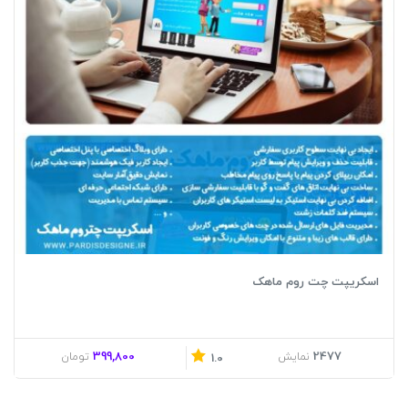
اسکریپت چت روم ماهک
399,800
2477
نمایش
تومان
1.0