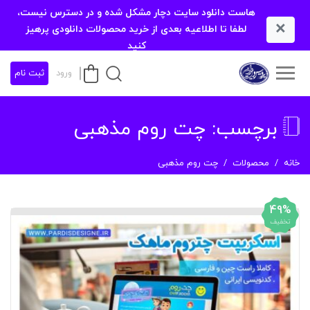
هاست دانلود سایت دچار مشکل شده و در دسترس نیست،
×
لطفا تا اطلاعیه بعدی از خرید محصولات دانلودی پرهیز
کنید
ورود
ثبت نام
برچسب:
چت روم مذهبی
خانه
محصولات
چت روم مذهبی
49%
تخفیف