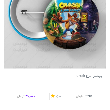
پیکسل طرح Crash
30,000
4215
نمایش
تومان
5.0