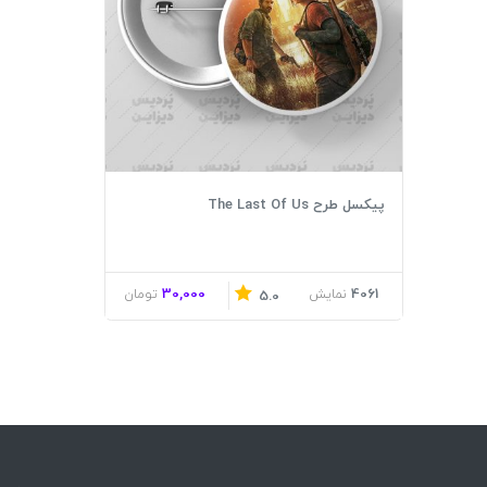
پیکسل طرح The Last Of Us
30,000
4061
نمایش
تومان
5.0