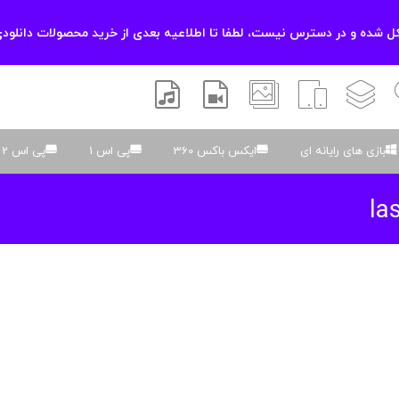
 شده و در دسترس نیست، لطفا تا اطلاعیه بعدی از خرید محصولات دانلودی
زشی
لایه باز
اسکریپت
والپیپر
افتر افکتس
موسیقی و صدا
بازی های رایانه ای
ایکس باکس 360
پی اس 1
پی اس 2