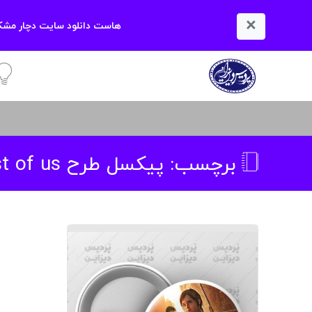
×
هاست دانلود سایت دچار مشکل
آمو
برچسب:
پیکسل طرح last of us