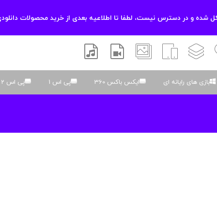
 شده و در دسترس نیست، لطفا تا اطلاعیه بعدی از خرید محصولات دانلودی
زشی
لایه باز
اسکریپت
والپیپر
افتر افکتس
موسیقی و صدا
بازی های رایانه ای
ایکس باکس 360
پی اس 1
پی اس 2