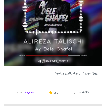
پروژه موزیک پلیر اکولایزر ریتمیک
70,000
4247
نمایش
تومان
5.0