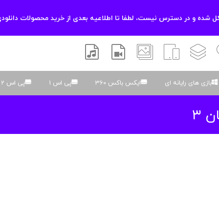
 شده و در دسترس نیست، لطفا تا اطلاعیه بعدی از خرید محصولات دانلودی
زشی
لایه باز
اسکریپت
والپیپر
افتر افکتس
موسیقی و صدا
بازی های رایانه ای
ایکس باکس 360
پی اس 1
پی اس 2
ن ۳